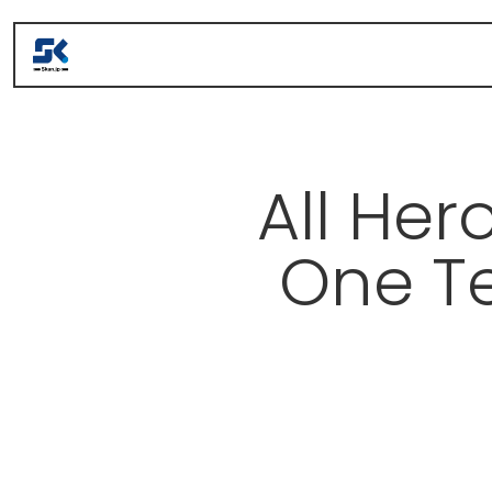
TOPページ
All Her
関本管工とは
関本管工の挑戦ストーリー
One T
お知らせ
お問い合わせ
プライバシーポリシー